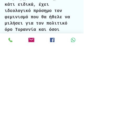
κάτι ειδικά, έχει 
ιδεολογικό πρόσημο τον 
φεμινισμό που θα ήθελε να 
μιλήσει για τον πολιτικό 
όρο Tυραννία και όσοι 
προάγουν Δημοκρατία 
συμφωνούν επί της ουσίας. 
Μόνο που η υπερεκμετάλλευση 
του όρου έφτασε στην 
υποτίμηση του αρσενικού 
είδους χωρίς αιδώ για την 
ανθρώπινη ιστορία και το 
αποτέλεσμα του είναι η 
ισοπέδωση της κοινής 
λογικής. 
Δεν υπάρχει Πατριαρχεία, 