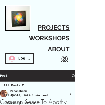
PROJECTS
WORKSHOPS
ABOUT
@
Log In
Post
All Posts
Panolabrou
All Posts
Apr 26, 2023
4 min read
Common Sense To Apathy
Democracy. If not...