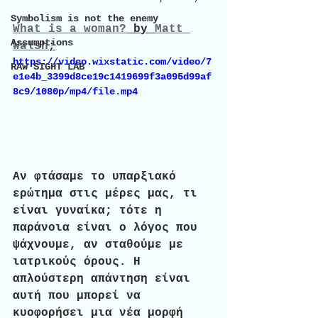
Symbolism is not the enemy
What is a woman?
 by 
Matt 
Assumptions
Walsh
;
https://video.wixstatic.com/video/7
RAW SIGHT LAB
e1e4b_3399d8ce19c1419699f3a095d99af
8c9/1080p/mp4/file.mp4
Αν φτάσαμε το υπαρξιακό 
ερώτημα στις μέρες μας, τι 
είναι γυναίκα; τότε η 
παράνοια είναι ο λόγος που 
ψάχνουμε, αν σταθούμε με 
ιατρικούς όρους. Η 
απλούστερη απάντηση είναι 
αυτή που μπορεί να 
κυοφορήσει μια νέα μορφή 