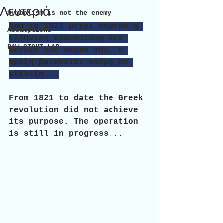
Λευτεριά
Symbolism is not the enemy
Από το 1821 μέχρι σήμερα η 
Assumptions
Ελληνική επανάσταση δεν 
RAW SIGHT LAB
πέτυχε τον σκοπό της. Η 
πράξη βρίσκεται ακόμη σε 
εξέλιξη...
From 1821 to date the Greek 
revolution did not achieve 
its purpose. The operation 
is still in progress...