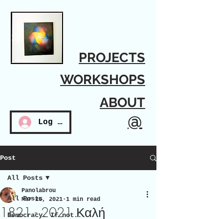
PROJECTS
WORKSHOPS
ABOUT
@
Log In
Post
All Posts
Panolabrou
All Posts
Mar 25, 2021
1 min read
1821 - 2021 Καλή
Democracy. If not...